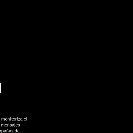
N
 monitoriza el
r mensajes
ampañas de