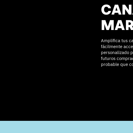
CAN
MAR
Amplifica tus c
fácilmente acces
personalizado po
futuros compra
probable que c