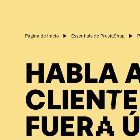
Página de inicio
Essentials de PrestaShop
P
HABLA 
CLIENTE
FUERA 