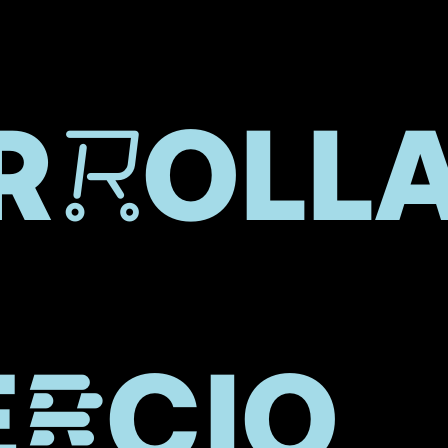
RROLL
RCIO