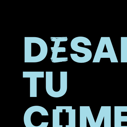
DESA
TU
COME