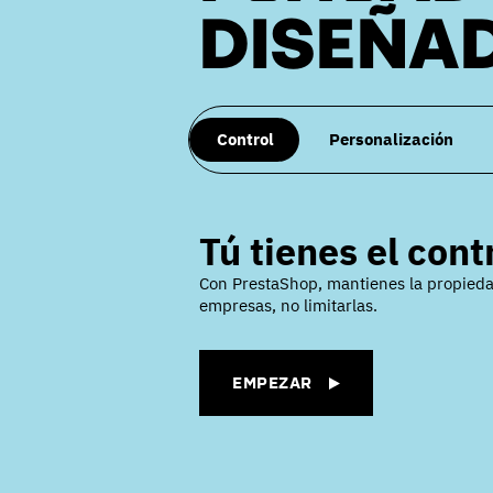
DISEÑAD
Control
Personalización
Tú tienes el cont
Con PrestaShop, mantienes la propieda
empresas, no limitarlas.
EMPEZAR
EMPEZAR
EMPEZAR
EMPEZAR