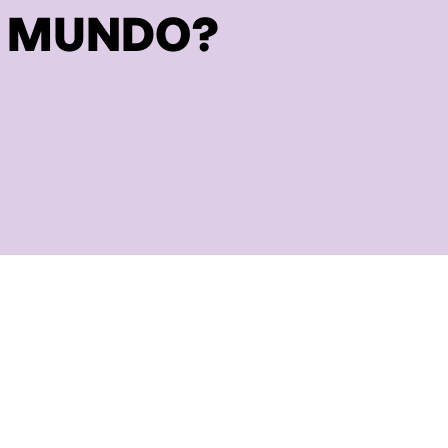
L MUNDO?
 y la
t
odos de pago en una