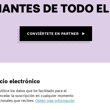
ANTES DE TODO E
CONVIÉRTETE EN PARTNER
cio electrónico
ilice los datos que he facilitado para el
Proyecto de código abierto
ancelar la suscripción en cualquier momento
Conoce mejor el proyecto PrestaShop
cionales que recibes.
Obtén más información
comunidad de código abierto
PrestaShop Checkou
Agrupa todos los mét