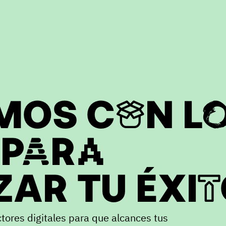
MOS CON L
 PARA
AR TU ÉXI
ctores digitales para que alcances tus