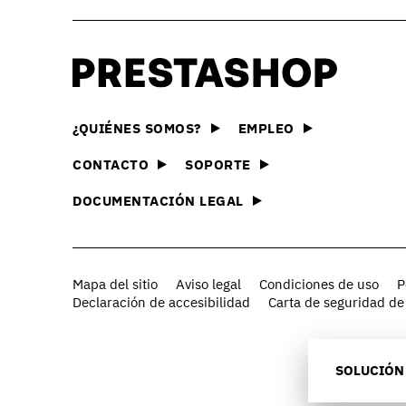
Descubrir PrestaShop
La tecnología que hay detrá
e-commerce
PrestaS
Nuestra oferta
Explora 
¿QUIÉNES SOMOS?
EMPLEO
Compara y elige la oferta 
módulos
adecuada para tu negocio
CONTACTO
SOPORTE
Essenti
Crear una tienda online
Encuentr
DOCUMENTACIÓN LEGAL
Descubre todas las formas
que nece
online con PrestaShop
Solucio
Ejemplos de sitios
Encuentr
Mapa del sitio
Aviso legal
Inspírate en magníficas ti
Condiciones de uso
y flexibl
P
Declaración de accesibilidad
con PrestaShop
Carta de seguridad d
commerc
SOLUCIÓN