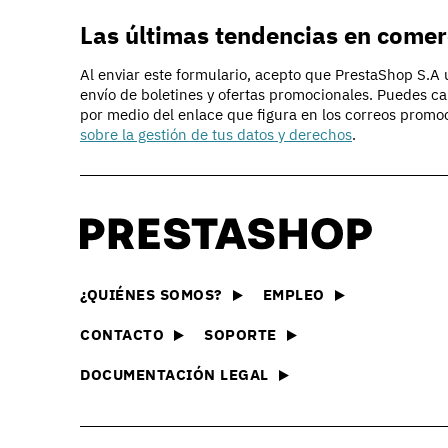
Las últimas tendencias en comer
Al enviar este formulario, acepto que PrestaShop S.A ut
envío de boletines y ofertas promocionales. Puedes c
por medio del enlace que figura en los correos promo
sobre la gestión de tus datos y derechos
.
Descubrir PrestaShop
La tecnología que hay detrá
e-commerce
PrestaS
Nuestra oferta
Explora 
¿QUIÉNES SOMOS?
EMPLEO
Compara y elige la oferta 
módulos
adecuada para tu negocio
CONTACTO
SOPORTE
Essenti
Crear una tienda online
Encuentr
DOCUMENTACIÓN LEGAL
Descubre todas las formas
que nece
online con PrestaShop
Solucio
Ejemplos de sitios
Encuentr