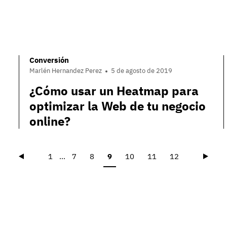
Conversión
Marlén Hernandez Perez
5 de agosto de 2019
¿Cómo usar un Heatmap para
optimizar la Web de tu negocio
online?
Précédent
Suiva
1
...
7
8
9
10
11
12