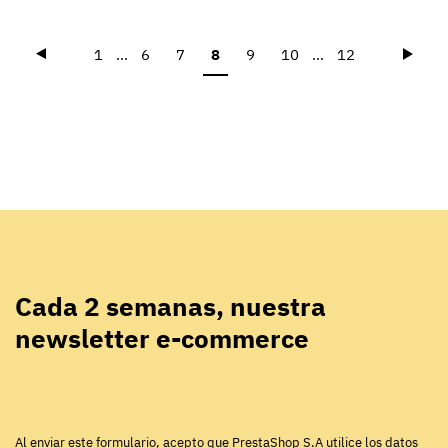
Précédent
Suiva
1
...
6
7
8
9
10
...
12
Cada 2 semanas, nuestra
newsletter e-commerce
Al enviar este formulario, acepto que PrestaShop S.A utilice los datos