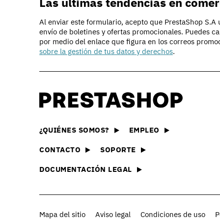
Las últimas tendencias en comer
Al enviar este formulario, acepto que PrestaShop S.A ut
envío de boletines y ofertas promocionales. Puedes c
por medio del enlace que figura en los correos promo
sobre la gestión de tus datos y derechos
.
Descubrir PrestaShop
La tecnología que hay detrá
e-commerce
PrestaS
Nuestra oferta
Explora 
¿QUIÉNES SOMOS?
EMPLEO
Compara y elige la oferta 
módulos
adecuada para tu negocio
CONTACTO
SOPORTE
Essenti
Crear una tienda online
Encuentr
DOCUMENTACIÓN LEGAL
Descubre todas las formas
que nece
online con PrestaShop
Solucio
Ejemplos de sitios
Encuentr
Inspírate en magníficas ti
y flexibl
Mapa del sitio
Aviso legal
Condiciones de uso
P