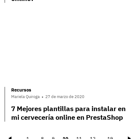
Recursos
Mariela Quiroga
27 de marzo de 2020
7 Mejores plantillas para instalar en
mi cervecería online en PrestaShop
Précédent
Sui
1
...
8
9
10
11
12
...
19