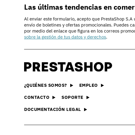
Las últimas tendencias en comer
Al enviar este formulario, acepto que PrestaShop S.A ut
envío de boletines y ofertas promocionales. Puedes c
por medio del enlace que figura en los correos promo
sobre la gestión de tus datos y derechos
.
Descubrir PrestaShop
La tecnología que hay detrá
e-commerce
PrestaS
Nuestra oferta
Explora 
¿QUIÉNES SOMOS?
EMPLEO
Compara y elige la oferta 
módulos
adecuada para tu negocio
CONTACTO
SOPORTE
Essenti
Crear una tienda online
Encuentr
DOCUMENTACIÓN LEGAL
Descubre todas las formas
que nece
online con PrestaShop
Solucio
Ejemplos de sitios
Encuentr