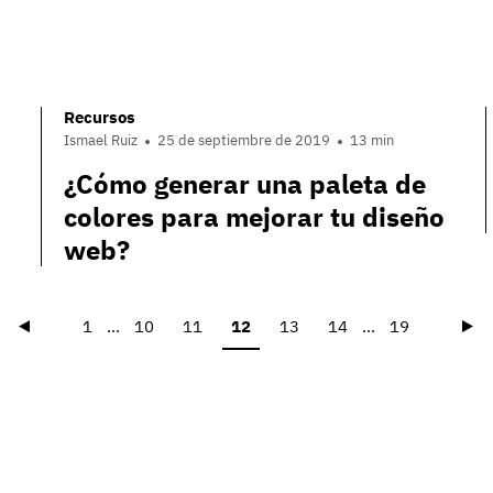
Recursos
Ismael Ruiz
25 de septiembre de 2019
13 min
¿Cómo generar una paleta de
colores para mejorar tu diseño
web?
Précédent
Su
1
...
10
11
12
13
14
...
19