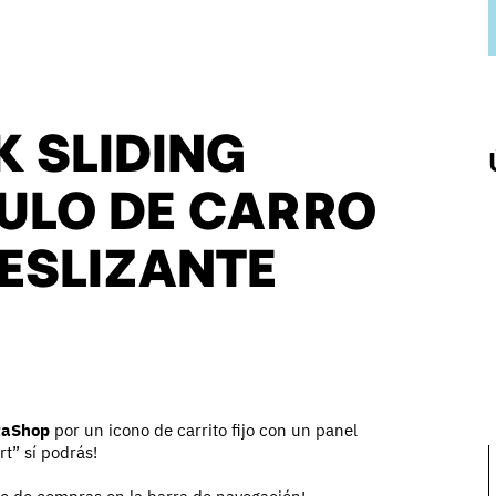
K SLIDING
DULO DE CARRO
ESLIZANTE
taShop
por un icono de carrito fijo con un panel
rt” sí podrás!