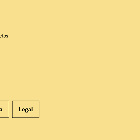
EMPEZAR
ctos
a
Legal