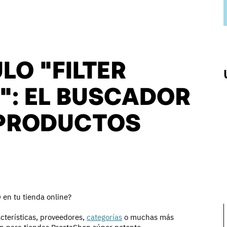
LO "FILTER
": EL BUSCADOR
 PRODUCTOS
O
en tu tienda online?
racterísticas, proveedores,
categorías
o muchas más