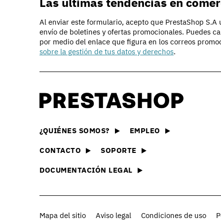
Las últimas tendencias en comer
Al enviar este formulario, acepto que PrestaShop S.A ut
envío de boletines y ofertas promocionales. Puedes c
por medio del enlace que figura en los correos promo
sobre la gestión de tus datos y derechos
.
Descubrir PrestaShop
La tecnología que hay detrá
e-commerce
PrestaS
Nuestra oferta
Explora 
¿QUIÉNES SOMOS?
EMPLEO
Compara y elige la oferta 
módulos
adecuada para tu negocio
CONTACTO
SOPORTE
Essenti
Crear una tienda online
Encuentr
DOCUMENTACIÓN LEGAL
Descubre todas las formas
que nece
online con PrestaShop
Solucio
Ejemplos de sitios
Encuentr
Inspírate en magníficas ti
y flexibl
Mapa del sitio
Aviso legal
Condiciones de uso
P