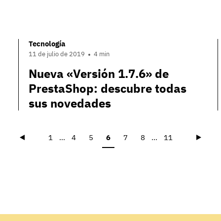
Tecnología
11 de julio de 2019
4 min
Nueva «Versión 1.7.6» de
PrestaShop: descubre todas
sus novedades
Précédent
Suiva
1
...
4
5
6
7
8
...
11