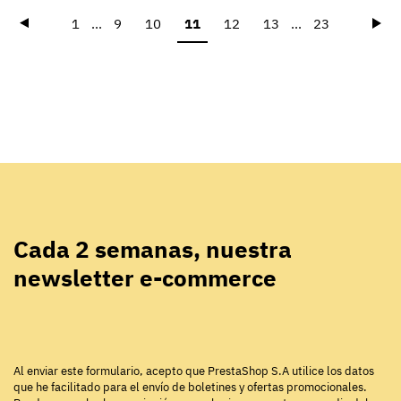
Précédent
Sui
1
...
9
10
11
12
13
...
23
Cada 2 semanas, nuestra
newsletter e-commerce
Al enviar este formulario, acepto que PrestaShop S.A utilice los datos
que he facilitado para el envío de boletines y ofertas promocionales.