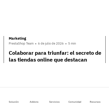
Marketing
PrestaShop Team
6 de julio de 2026
5 min
Colaborar para triunfar: el secreto de
las tiendas online que destacan
Las últimas tendencias en comercio
electrónico
Solución
Addons
Servicios
Comunidad
Recursos