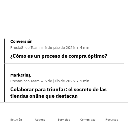
Conversión
PrestaShop Team
6 de julio de 2026
4 min
¿Cómo es un proceso de compra óptimo?
Marketing
PrestaShop Team
6 de julio de 2026
5 min
Colaborar para triunfar: el secreto de las
tiendas online que destacan
Marketing
Solución
Addons
Servicios
Comunidad
Recursos
PrestaShop Team
6 de julio de 2026
4 min