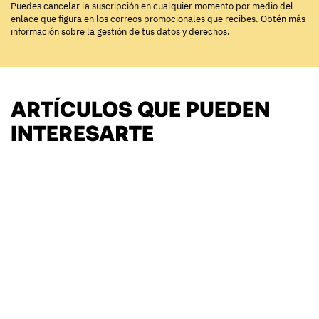
Puedes cancelar la suscripción en cualquier momento por medio del
enlace que figura en los correos promocionales que recibes.
Obtén más
información sobre la gestión de tus datos y derechos
.
ARTÍCULOS QUE PUEDEN
INTERESARTE