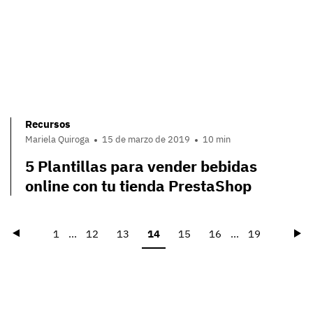
Recursos
Mariela Quiroga
15 de marzo de 2019
10 min
5 Plantillas para vender bebidas
online con tu tienda PrestaShop
Précédent
Su
1
...
12
13
14
15
16
...
19