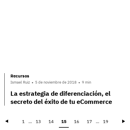
Recursos
Ismael Ruiz
5 de noviembre de 2018
9 min
La estrategia de diferenciación, el
secreto del éxito de tu eCommerce
Précédent
Su
1
...
13
14
15
16
17
...
19