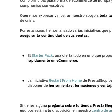
Como principal plataforma de eCommerce de Europa y
compromiso con vosotros.
Queremos expresar y mostrar nuestro apoyo a
toda l
de crisis.
Por esta razón, hemos lanzado varias iniciativas que p
asegurar la continuidad de sus ventas
:
El
Starter Pack
: una oferta todo en uno que prop
rápidamente un eCommerce
.
La iniciativa
Restart From Home
de PrestaShop pe
disponer de
herramientas, formaciones y ventaj
Si tienes alguna
pregunta sobre tu tienda PrestaSho
equipos están a tu disposición en nuestro
centro de a