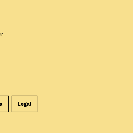
EMPEZAR
e?
a
Legal