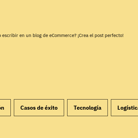
 escribir en un blog de eCommerce? ¡Crea el post perfecto!
ón
Casos de éxito
Tecnología
Logístic