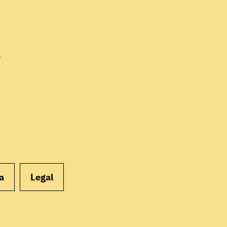
EMPEZAR
?
a
Legal