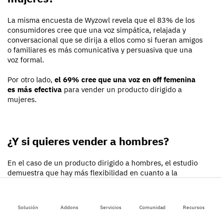
La misma encuesta de Wyzowl revela que el 83% de los
consumidores cree que una voz simpática, relajada y
conversacional que se dirija a ellos como si fueran amigos
o familiares es más comunicativa y persuasiva que una
voz formal.
Por otro lado,
el 69% cree que una voz en off femenina
es más efectiva
para vender un producto dirigido a
mujeres.
¿Y si quieres vender a hombres?
En el caso de un producto dirigido a hombres, el estudio
demuestra que hay más flexibilidad en cuanto a la
efectividad del tipo de voz, ya que
el 53% de los
consumidores cree que una voz en off masculina sería
la más efectiva
para vender un producto para hombres.
Solución
Addons
Servicios
Comunidad
Recursos