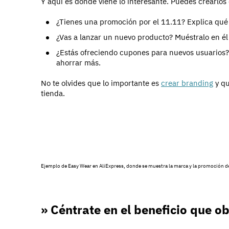
Y aquí es dónde viene lo interesante. Puedes crearlos 
¿Tienes una promoción por el 11.11? Explica qué 
¿Vas a lanzar un nuevo producto? Muéstralo en él
¿Estás ofreciendo cupones para nuevos usuarios?
ahorrar más.
No te olvides que lo importante es
crear branding
y qu
tienda.
Ejemplo de Easy Wear en AliExpress, donde se muestra la marca y la promoción d
» Céntrate en el beneficio que o