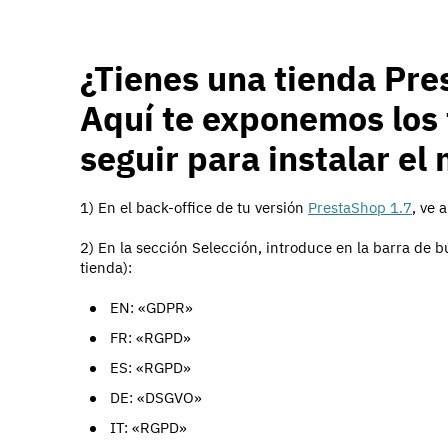
¿Tienes una tienda Pre
Aquí te exponemos los
seguir para instalar e
1) En el back-office de tu versión
PrestaShop 1.7
, ve 
2) En la sección Selección, introduce en la barra de b
tienda):
EN: «GDPR»
FR: «RGPD»
ES: «RGPD»
DE: «DSGVO»
IT: «RGPD»