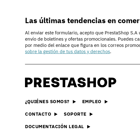
Las últimas tendencias en comer
Al enviar este formulario, acepto que PrestaShop S.A ut
envío de boletines y ofertas promocionales. Puedes c
por medio del enlace que figura en los correos promo
sobre la gestión de tus datos y derechos
.
Descubrir PrestaShop
La tecnología que hay detrá
e-commerce
PrestaS
Nuestra oferta
Explora 
¿QUIÉNES SOMOS?
EMPLEO
Compara y elige la oferta 
módulos
adecuada para tu negocio
CONTACTO
SOPORTE
Essenti
Crear una tienda online
Encuentr
DOCUMENTACIÓN LEGAL
Descubre todas las formas
que nece
online con PrestaShop