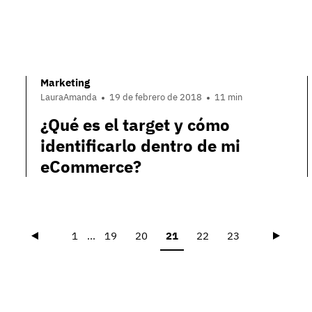
Marketing
LauraAmanda
19 de febrero de 2018
11 min
¿Qué es el target y cómo
identificarlo dentro de mi
eCommerce?
Précédent
Suivan
1
...
19
20
21
22
23