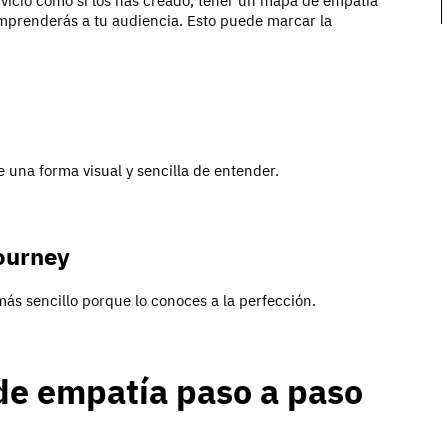
ervicio como si los has creado, tener un mapa de empatía
prenderás a tu audiencia. Esto puede marcar la
de una forma visual y sencilla de entender.
journey
ás sencillo porque lo conoces a la perfección.
e empatía paso a paso