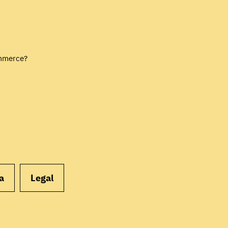
EMPEZAR
ommerce?
a
Legal