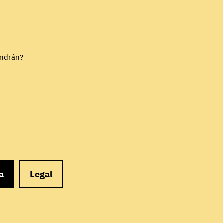
EMPEZAR
endrán?
a
Legal