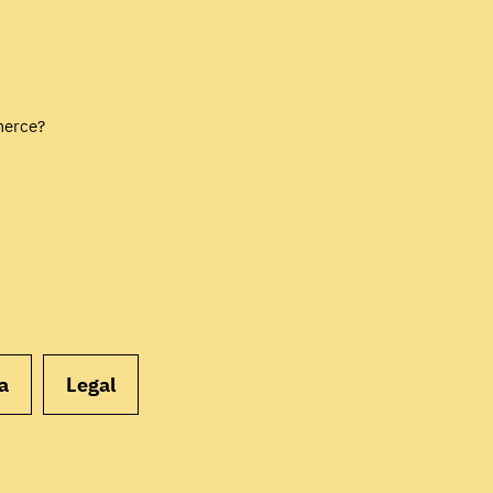
EMPEZAR
merce?
a
Legal