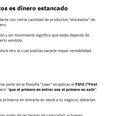
tos es dinero estancado
arte con cierta cantidad de productos "stockados" de
ero.
do y sin movimiento significa que estás dejando de
erlo vendido.
tock otro al cual podrías sacarle mayor rentabilidad.
 parte de la filosofía "Lean" es aplicar el
FIFO ("First
ecir "
que el primero en entrar sea el primero en salir
".
s primeros en entrarte en stock a tu negocio, deberían
do antes de las fechas de caducidad, si fuesen