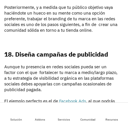
Posteriormente, y a medida que tu público objetivo vaya
haciéndote un hueco en su mente como una opción
preferente, trabajar el branding de tu marca en las redes
sociales es uno de los pasos siguientes, a fin de crear una
comunidad sólida en torno a tu tienda online.
18. Diseña campañas de publicidad
Aunque tu presencia en redes sociales pueda ser un
factor con el que fortalecer tu marca a medio/largo plazo,
a tu estrategia de visibilidad orgánica en las plataformas
sociales debes apoyarlas con campañas ocasionales de
publicidad pagada.
El ejemplo perfecto es el de
Facebook Ads
, al que podrás
usar para dar un “añadido” de visibilidad a promociones u
ofertas que ocasionalmente quieras dar a conocer.
Solución
Addons
Servicios
Comunidad
Recursos
De igual forma, podrías apoyar tu estrategia SEO con